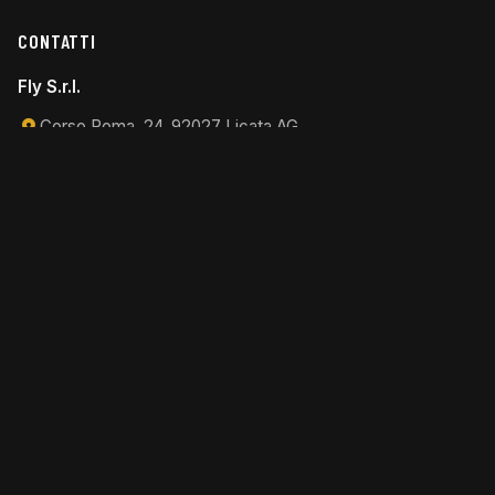
CONTATTI
Fly S.r.l.
Corso Roma, 24, 92027 Licata AG
0922 776182
flycinema@virgilio.it
ORARI
Martedì - Domenica
17:00 - 23:55
Lunedì
Chiuso
LINK UTILI